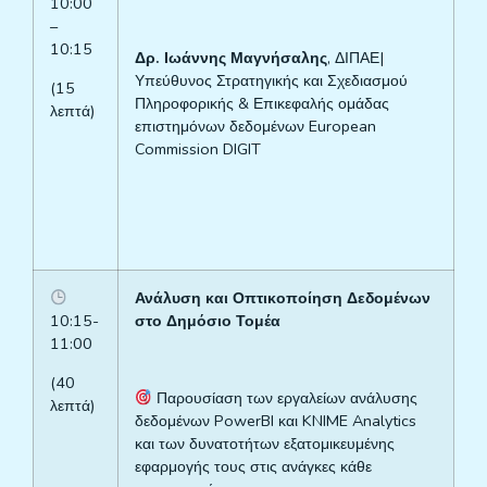
10:00
–
1
0:15
Δρ. Ιωάννης Μαγνήσαλης
, ΔΙΠΑΕ|
Υπεύθυνος Στρατηγικής και Σχεδιασμού
(
15
Πληροφορικής & Επικεφαλής ομάδας
λεπτά
)
επιστημόνων δεδομένων European
Commission DIGIT
Ανάλυση και Οπτικοποίηση Δεδομένων
1
0
:
1
5-
στο Δημόσιο Τομέα
11:00
(
40
Παρουσίαση των εργαλείων ανάλυσης
λεπτά
)
δεδομένων
PowerBI
και
KNIME
Analytics
και των δυνατοτήτων εξατομικευμένης
εφαρμογής τους στις ανάγκες κάθε